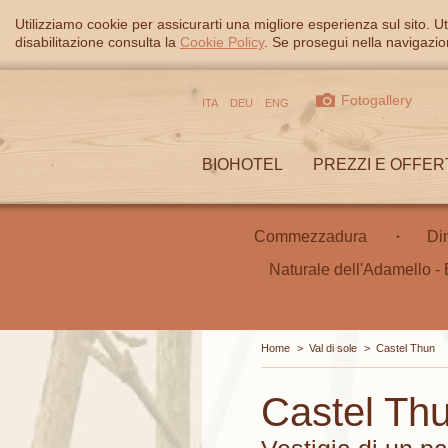
Utilizziamo cookie per assicurarti una migliore esperienza sul sito. Ut
disabilitazione consulta la
Cookie Policy
. Se prosegui nella navigazion
Fotogallery
ITA
DEU
ENG
BIOHOTEL
PREZZI E OFFER
Commezzadura
Di
Naturale dell'Adamello - 
Home
>
Val di sole
>
Castel Thun
Castel Th