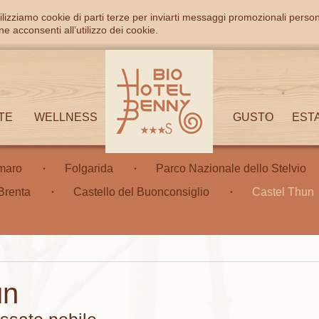
ilizziamo cookie di parti terze per inviarti messaggi promozionali person
e acconsenti all’utilizzo dei cookie.
TE
WELLNESS
GUSTO
EST
maro
Folgarida
Parco Nazionale dello Stelvio
Brenta
Castello del Buonconsiglio
Castel Thun
un