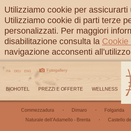
Utilizziamo cookie per assicurarti
Utilizziamo cookie di parti terze 
personalizzati. Per maggiori inform
disabilitazione consulta la
Cookie 
navigazione acconsenti all’utilizzo
Fotogallery
ITA
DEU
ENG
BIOHOTEL
PREZZI E OFFERTE
WELLNESS
Commezzadura
Dimaro
Folgarida
Naturale dell'Adamello - Brenta
Castello d