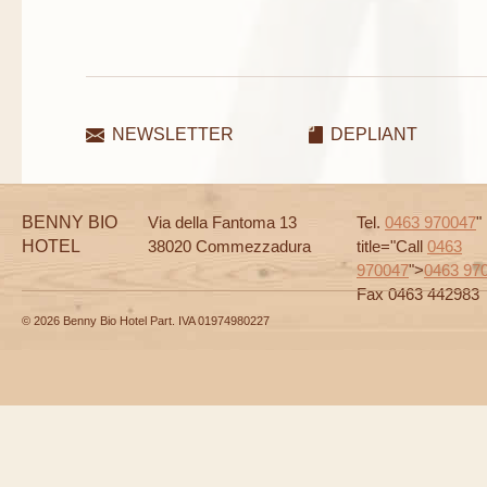
NEWSLETTER
DEPLIANT
BENNY BIO
Via della Fantoma 13
Tel.
0463 970047
"
HOTEL
38020 Commezzadura
title="Call
0463
970047
">
0463 97
Fax 0463 442983
© 2026 Benny Bio Hotel Part. IVA 01974980227