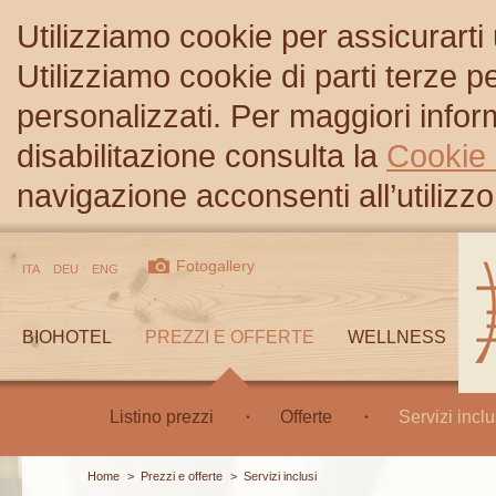
Utilizziamo cookie per assicurarti
Utilizziamo cookie di parti terze 
personalizzati. Per maggiori inform
disabilitazione consulta la
Cookie 
navigazione acconsenti all’utilizzo
Fotogallery
ITA
DEU
ENG
BIOHOTEL
PREZZI E OFFERTE
WELLNESS
Listino prezzi
Offerte
Servizi inclu
Home
>
Prezzi e offerte
>
Servizi inclusi