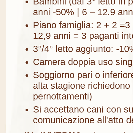
Bambini (dal 3° letto in p
anni -50% | 6 – 12,9 an
Piano famiglia: 2 + 2 =3
12,9 anni = 3 paganti inte
3°/4° letto aggiunto: -1
Camera doppia uso singo
Soggiorno pari o inferiore
alta stagione richiedon
pernottamenti)
Si accettano cani con s
comunicazione all'atto d