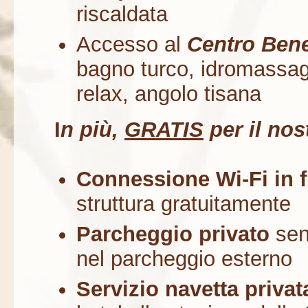
riscaldata
Accesso al
Centro Ben
bagno turco, idromassag
relax, angolo tisana
I
n
più,
GRATIS
per il nost
Connessione Wi-Fi in fi
struttura gratuitamente
Parcheggio privato
sen
nel parcheggio esterno
Servizio navetta privat