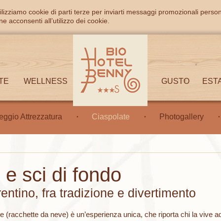
ilizziamo cookie di parti terze per inviarti messaggi promozionali person
e acconsenti all’utilizzo dei cookie.
TE
WELLNESS
GUSTO
EST
eggio Attrezzatura
Ciaspolate
Photogallery
 e sci di fondo
entino, fra tradizione e divertimento
e (racchette da neve) è un’esperienza unica, che riporta chi la vive 