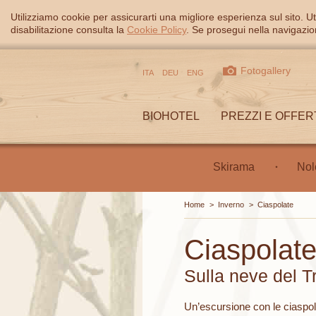
Utilizziamo cookie per assicurarti una migliore esperienza sul sito. Ut
disabilitazione consulta la
Cookie Policy
. Se prosegui nella navigazion
Fotogallery
ITA
DEU
ENG
BIOHOTEL
PREZZI E OFFER
Skirama
Nol
Home
>
Inverno
>
Ciaspolate
Ciaspolate
Sulla neve del Tr
Un’escursione con le ciaspol