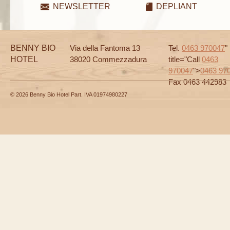
NEWSLETTER
DEPLIANT
BENNY BIO
Via della Fantoma 13
Tel.
0463 970047
"
HOTEL
38020 Commezzadura
title="Call
0463
970047
">
0463 97
Fax 0463 442983
© 2026 Benny Bio Hotel Part. IVA 01974980227