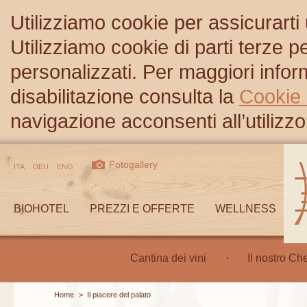
Utilizziamo cookie per assicurarti
Utilizziamo cookie di parti terze 
personalizzati. Per maggiori inform
disabilitazione consulta la
Cookie 
navigazione acconsenti all’utilizzo
Fotogallery
ITA
DEU
ENG
BIOHOTEL
PREZZI E OFFERTE
WELLNESS
Cantina dei vini
Il nostro Ch
Home
>
Il piacere del palato