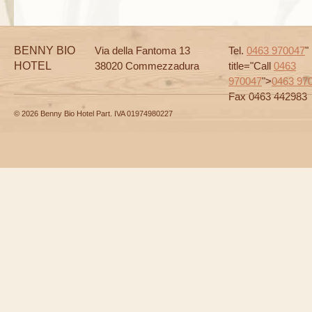
BENNY BIO
Via della Fantoma 13
Tel.
0463 970047
"
HOTEL
38020 Commezzadura
title="Call
0463
970047
">
0463 97
Fax 0463 442983
© 2026 Benny Bio Hotel Part. IVA 01974980227