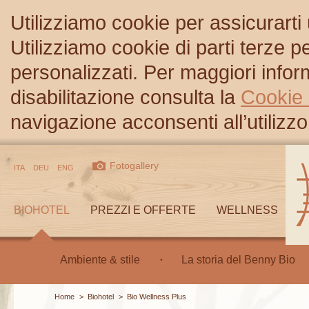
Utilizziamo cookie per assicurarti
Utilizziamo cookie di parti terze 
personalizzati. Per maggiori inform
disabilitazione consulta la
Cookie 
navigazione acconsenti all’utilizzo
Fotogallery
ITA
DEU
ENG
BIOHOTEL
PREZZI E OFFERTE
WELLNESS
Ambiente & stile
La storia del Benny Bio
Home
>
Biohotel
>
Bio Wellness Plus