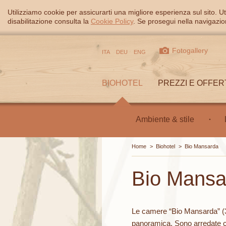
Utilizziamo cookie per assicurarti una migliore esperienza sul sito. Ut
disabilitazione consulta la
Cookie Policy
. Se prosegui nella navigazion
Fotogallery
ITA
DEU
ENG
BIOHOTEL
PREZZI E OFFER
Ambiente & stile
Home
>
Biohotel
>
Bio Mansarda
Bio Mansa
Le camere “Bio Mansarda” (3
panoramica. Sono arredate co