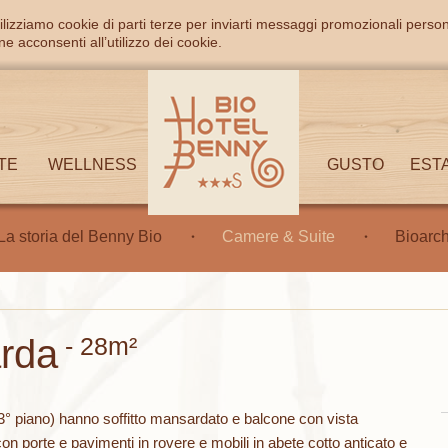
ilizziamo cookie di parti terze per inviarti messaggi promozionali person
e acconsenti all’utilizzo dei cookie.
TE
WELLNESS
GUSTO
EST
La storia del Benny Bio
Camere & Suite
Bioarch
rda
- 28m²
° piano) hanno soffitto mansardato e balcone con vista
n porte e pavimenti in rovere e mobili in abete cotto anticato e