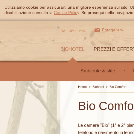
Utilizziamo cookie per assicurarti una migliore esperienza sul sito. Ut
disabilitazione consulta la
Cookie Policy
. Se prosegui nella navigazion
Fotogallery
ITA
DEU
ENG
BIOHOTEL
PREZZI E OFFER
Ambiente & stile
Home
>
Biohotel
>
Bio Comfort
Bio Comfo
Le camere "Bio" (1° e 2° pia
telefono e pavimento in legno 