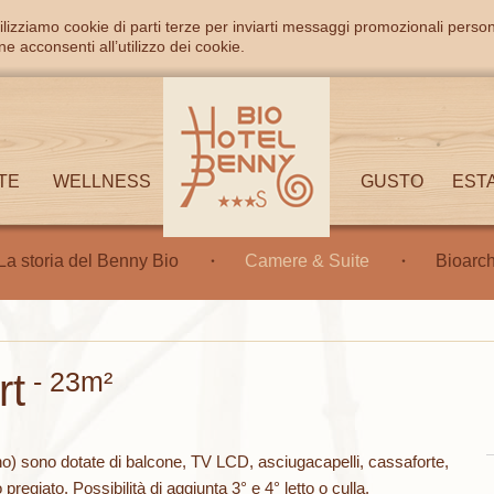
ilizziamo cookie di parti terze per inviarti messaggi promozionali person
e acconsenti all’utilizzo dei cookie.
TE
WELLNESS
GUSTO
EST
La storia del Benny Bio
Camere & Suite
Bioarch
rt
- 23m²
no) sono dotate di balcone, TV LCD, asciugacapelli, cassaforte,
pregiato. Possibilità di aggiunta 3° e 4° letto o culla.