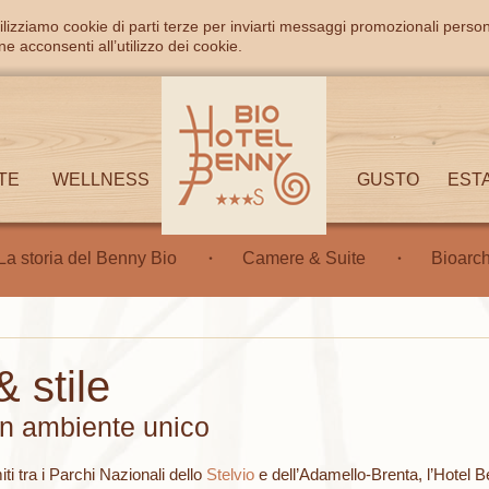
ilizziamo cookie di parti terze per inviarti messaggi promozionali person
e acconsenti all’utilizzo dei cookie.
TE
WELLNESS
GUSTO
EST
La storia del Benny Bio
Camere & Suite
Bioarch
 stile
un ambiente unico
ti tra i Parchi Nazionali dello
Stelvio
e dell’Adamello-Brenta, l’Hotel B