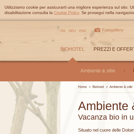
Utilizziamo cookie per assicurarti una migliore esperienza sul sito. Ut
disabilitazione consulta la
Cookie Policy
. Se prosegui nella navigazion
Fotogallery
ITA
DEU
ENG
BIOHOTEL
PREZZI E OFFER
Ambiente & stile
Home
>
Biohotel
>
Ambiente & stile
Ambiente &
Vacanza bio in 
Situato nel cuore delle Dolomi