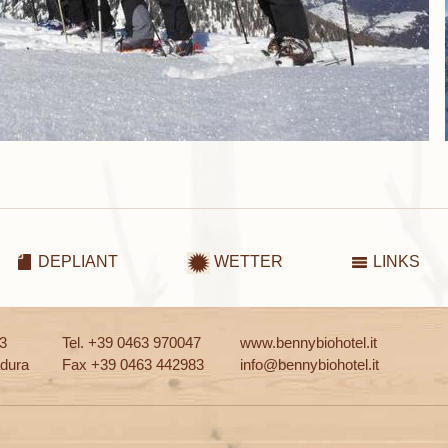
DEPLIANT
WETTER
LINKS
13
Tel. +39 0463 970047
www.bennybiohotel.it
dura
Fax +39 0463 442983
info@bennybiohotel.it