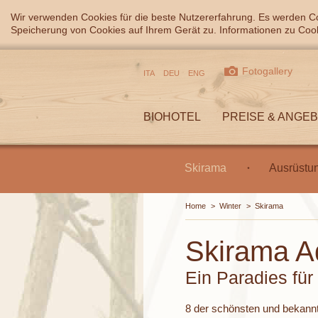
Wir verwenden Cookies für die beste Nutzererfahrung. Es werden Co
Speicherung von Cookies auf Ihrem Gerät zu. Informationen zu Cook
Fotogallery
ITA
DEU
ENG
BIOHOTEL
PREISE & ANGE
Skirama
Ausrüstun
Home
>
Winter
>
Skirama
Skirama A
Ein Paradies für
8 der schönsten und bekannt