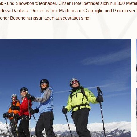
 Ski- und Snowboardliebhaber. Unser Hotel befindet sich nur 300 Meter
rilleva Daolasa. Dieses ist mit Madonna di Campiglio und Pinzolo ve
licher Bescheinungsanlagen ausgestattet sind.