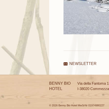
NEWSLETTER
BENNY BIO
Via della Fantoma 
HOTEL
I-38020 Commezza
© 2026 Benny Bio Hotel MwSrNr 01974980227