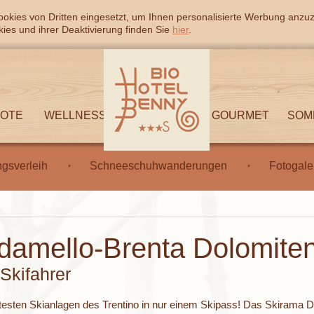
okies von Dritten eingesetzt, um Ihnen personalisierte Werbung anzu
ies und ihrer Deaktivierung finden Sie
hier
.
BOTE
WELLNESS
GOURMET
SOM
gsverleih
Schneeschuhwanderungen
Fotogale
damello-Brenta Dolomite
 Skifahrer
esten Skianlagen des Trentino in nur einem Skipass! Das Skirama D