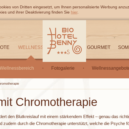
okies von Dritten eingesetzt, um Ihnen personalisierte Werbung anzu
ies und ihrer Deaktivierung finden Sie
hier
.
BOTE
WELLNESS
GOURMET
SOM
Wellnessbereich
Fotogalerie
Wellnessangebot
Chromotherapie
 mit Chromotherapie
dert den Blutkreislauf mit einem stärkendem Effekt – genau das rich
d zudem durch die Chromotherapie unterstützt, welche die Psyche fö