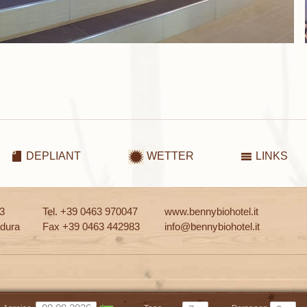
DEPLIANT
WETTER
LINKS
13
Tel. +39 0463 970047
www.bennybiohotel.it
dura
Fax +39 0463 442983
info@bennybiohotel.it