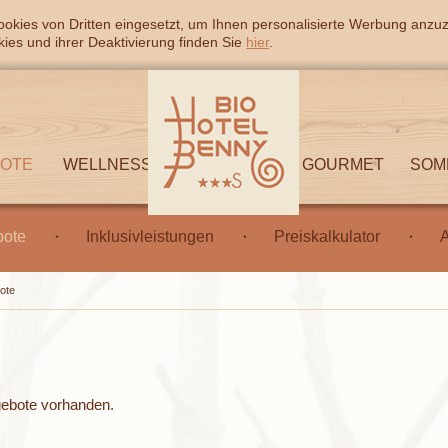
okies von Dritten eingesetzt, um Ihnen personalisierte Werbung anzu
ies und ihrer Deaktivierung finden Sie
hier
.
BOTE
WELLNESS
GOURMET
SOM
ote
Inklusivleistungen
Preiskalkulator
A
ote
ngebote vorhanden.