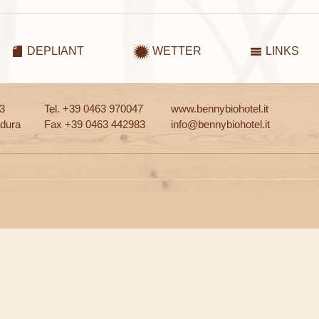
DEPLIANT
WETTER
LINKS
13
Tel. +39 0463 970047
www.bennybiohotel.it
dura
Fax +39 0463 442983
info@bennybiohotel.it